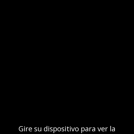
Skip
to
content
Fortaleza TV Cueto
Menu
Search
for:
Gire su dispositivo para ver la