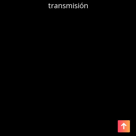
transmisión
ARCHIVOS
No hay archivos que mostrar.
CATEGORIAS
No hay categorías
Entertainment Media WordPress Theme
by Misbah WP
| Proudly powered by WordPress